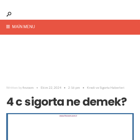
MAIN MENU
Written by
finzoom
•
Ekim 22, 2024
•
2:16 pm
•
Kredi ve Sigorta Haberleri
4 c sigorta ne demek?